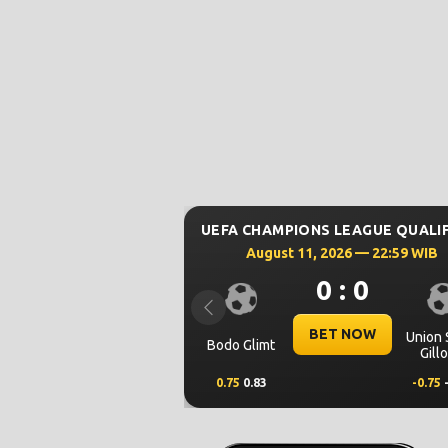
Watah Master Turbo
UEFA CHAMPIONS LEAGUE QUALIF
August 11, 2026 — 22:00 WIB
0 : 0
Previous
BET NOW
Kairat Almaty
Levski
(n)
0.00
0.82
0.00
-
Crazy Crazy 3
Wat