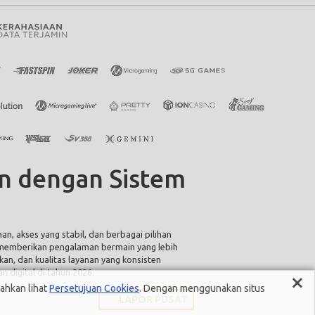
rings
Royal Fruit
2
n dengan Sistem
 akses yang stabil, dan berbagai pilihan
7 memberikan pengalaman bermain yang lebih
an, dan kualitas layanan yang konsisten
uit
Songkran
 digital di tahun 2026.
×
ahkan lihat
Persetujuan Cookies
. Dengan menggunakan situs
LAPOR PUSAT