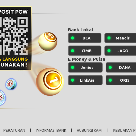
Bank Lokal
BCA
Mandiri
ong Rich Ways
Sung Wukong
Wild Disco N
CIMB
JAGO
E Money & Pulsa
Jenius
DANA
LinkAja
QRIS
Mafia
Hero of the 3
The Chicken 
Kingdoms - Cao Cao
PERATURAN
|
INFORMASI BANK
|
HUBUNGI KAMI
|
KEBIJAKAN P