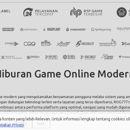
rror Mirror
Treasure Koi
The Dragon B
Wealth 
Hiburan Game Online Moder
ne modern yang mengutamakan kenyamanan pengguna melalui sistem yang aman,
ngan dukungan teknologi terkini serta layanan yang terus diperbarui, ROG77
mbinasi antara performa platform yang optimal, navigasi yang mudah digunak
t 666 Deluxe
Hong Kong Flavor
Diamond Fr
 platform game online terpercaya yang banyak dicari oleh para pecinta hiburan
 konten yang lebih Relevan. Untuk informasi lengkap tentang cookies sil
erved.
MOBILE
WAP
ijakan Privasi
.