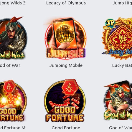
jong Wilds 3
Legacy of Olympus
Jump Hi
od of War
Jumping Mobile
Lucky Ba
d Fortune M
Good Fortune
God of Wa