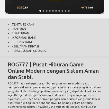
-0.75
0.93
0.75
0.77
TENTANG KAMI
BANTUAN
PERATURAN
INFORMASI BANK
HUBUNGI KAMI
KEBIJAKAN PRIVASI
PERSETUJUAN COOKIES
ROG777 | Pusat Hiburan Game
Online Modern dengan Sistem Aman
dan Stabil
ROG777 hadir sebagai pusat hiburan game online modern yang
mengutamakan kenyamanan pengguna melalui sistem yang aman, akses
yang stabil, dan berbagai pilihan permainan yang dapat dinikmati kapan
saja. Dengan dukungan teknologi terkini serta layanan yang terus
diperbarui, ROG777 memberikan pengalaman bermain yang lebih lancar
dan responsif bagi para penggunanya. Kombinasi antara performa
platform yang optimal, navigasi yang mudah digunakan, dan kualitas