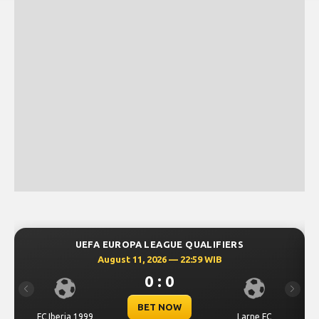
 EUROPA LEAGUE QUALIFIERS
UEFA CHAMPI
ugust 11, 2026 — 22:59 WIB
August 
0 : 0
Previous
Next
BET NOW
Larne FC
Bodo Glimt