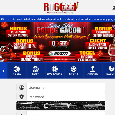
77.site | Informasi : Sebelum melakukan deposit mohon untuk di cek kembali nomor rekening yang akti
TOGEL
SLOT
LIVE CASINO
SPORT
ARCADE
SABU