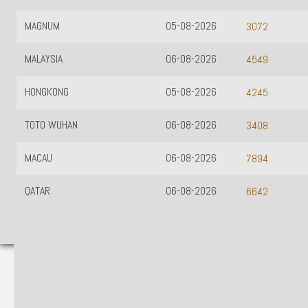
MAGNUM
05-08-2026
3072
MALAYSIA
06-08-2026
4549
HONGKONG
05-08-2026
4245
TOTO WUHAN
06-08-2026
3408
MACAU
06-08-2026
7894
QATAR
06-08-2026
6642