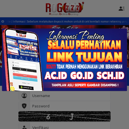
777.site | Informasi : Sebelum melakukan deposit mohon untuk di cek kembali nomor rekening yang akt
TOGEL
SLOT
LIVE CASINO
SPORT
ARCADE
SABU